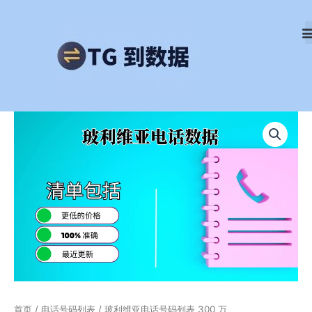
跳
至
内
容
玻
利
维
亚
电
话
号
码
列
表
300
万
数
量
首页
/
电话号码列表
/ 玻利维亚电话号码列表 300 万