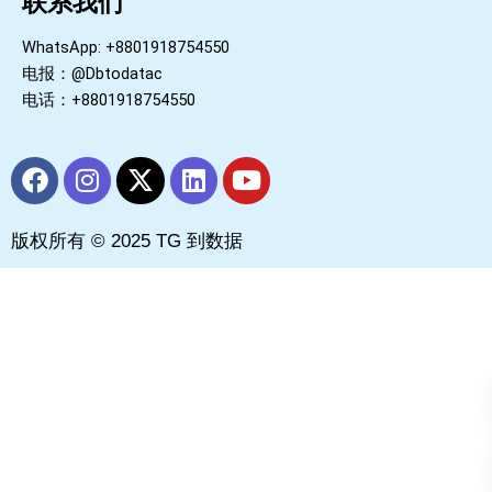
联系我们
WhatsApp: +8801918754550
电报：@Dbtodatac
电话：+8801918754550
F
I
X
L
Y
a
n
-
i
o
c
s
t
n
u
版权所有 © 2025 TG 到数据
e
t
w
k
t
b
a
i
e
u
o
g
t
d
b
o
r
t
i
e
k
a
e
n
m
r