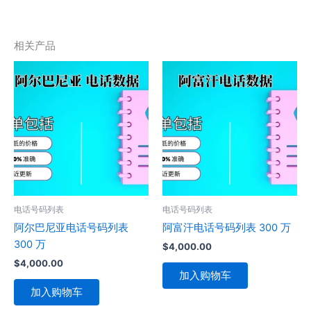
相关产品
电话号码列表
电话号码列表
阿尔巴尼亚电话号码列表
阿富汗电话号码列表 300 万
300 万
$
4,000.00
$
4,000.00
加入购物车
加入购物车