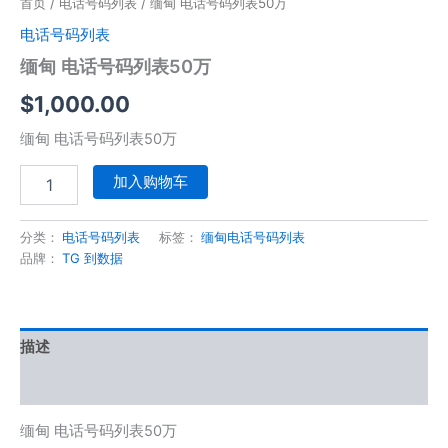
首页
/
电话号码列表
/ 缅甸 电话号码列表50万
电话号码列表
缅甸 电话号码列表50万
$
1,000.00
缅甸 电话号码列表50万
加入购物车
分类：
电话号码列表
标签：
缅甸电话号码列表
品牌：
TG 到数据
描述
用户评价 (0)
缅甸 电话号码列表50万