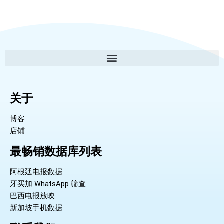
关于
博客
店铺
最畅销数据库列表
阿根廷电报数据
牙买加 WhatsApp 筛查
巴西电报放映
新加坡手机数据