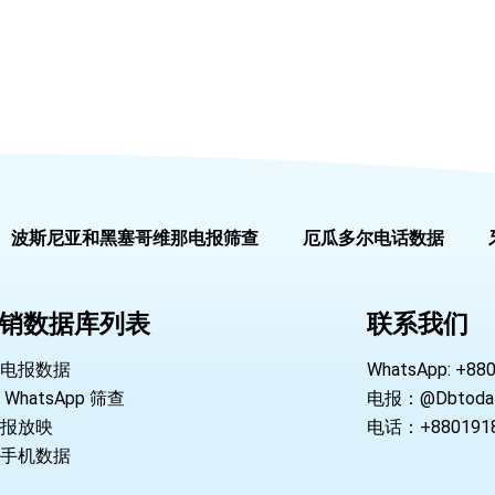
波斯尼亚和黑塞哥维那电报筛查
厄瓜多尔电话数据
销数据库列表
联系我们
电报数据
WhatsApp: +88
WhatsApp 筛查
电报：@Dbtoda
报放映
电话：+8801918
手机数据