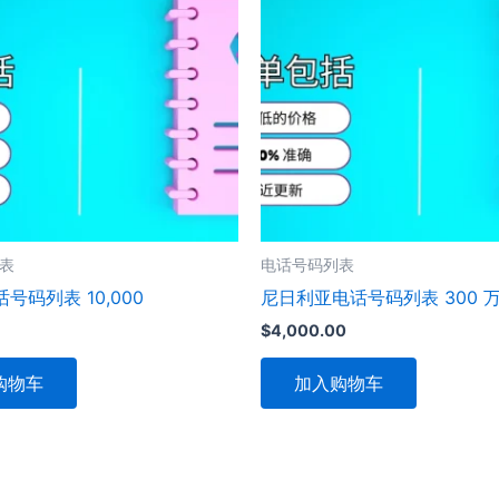
表
电话号码列表
号码列表 10,000
尼日利亚电话号码列表 300 
$
4,000.00
购物车
加入购物车