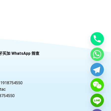
牙买加 WhatsApp 筛查
01918754550
tac
754550