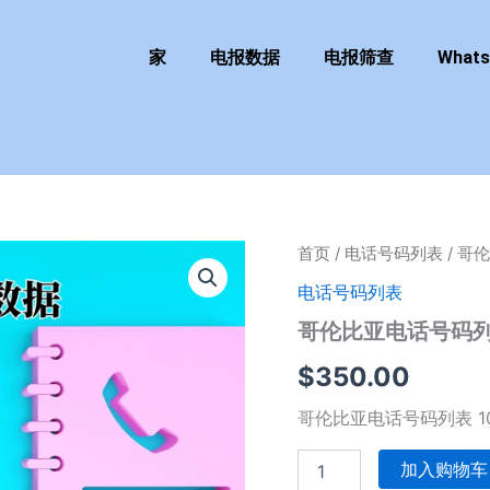
家
电报数据
电报筛查
What
哥
首页
/
电话号码列表
/ 哥
伦
电话号码列表
比
亚
哥伦比亚电话号码列表
电
话
$
350.00
号
码
哥伦比亚电话号码列表 10
列
表
加入购物车
10