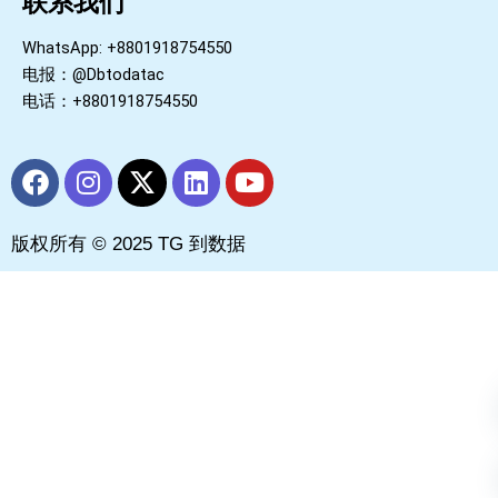
联系我们
WhatsApp: +8801918754550
电报：@Dbtodatac
电话：+8801918754550
F
I
X
L
Y
a
n
-
i
o
c
s
t
n
u
版权所有 © 2025 TG 到数据
e
t
w
k
t
b
a
i
e
u
o
g
t
d
b
o
r
t
i
e
k
a
e
n
m
r