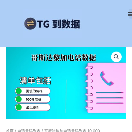
跳
至
内
容
哥
斯
达
黎
加
电
话
号
码
列
表
10,000
数
量
首页
/
电话号码列表
/ 哥斯达黎加电话号码列表 10,000