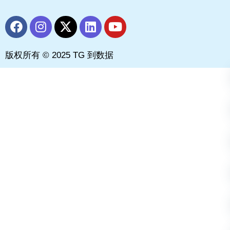
F
I
X
L
Y
a
n
-
i
o
c
s
t
n
u
版权所有 © 2025 TG 到数据
e
t
w
k
t
b
a
i
e
u
o
g
t
d
b
o
r
t
i
e
k
a
e
n
m
r