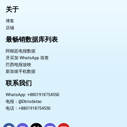
关于
博客
店铺
最畅销数据库列表
阿根廷电报数据
牙买加 WhatsApp 筛查
巴西电报放映
新加坡手机数据
联系我们
WhatsApp: +8801918754550
电报：@Dbtodatac
电话：+8801918754550
F
I
X
L
Y