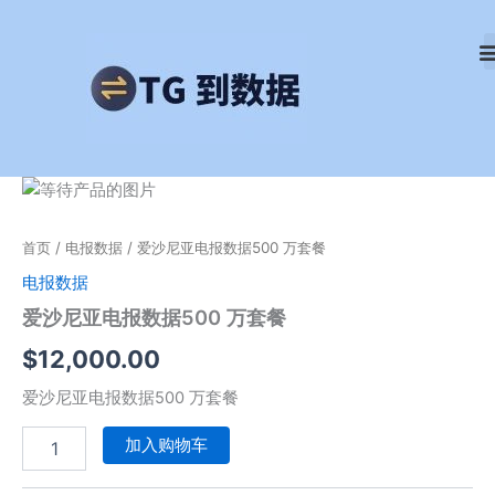
跳
至
内
容
爱
沙
尼
首页
/
电报数据
/ 爱沙尼亚电报数据500 万套餐
亚
电
电报数据
报
爱沙尼亚电报数据500 万套餐
数
据
$
12,000.00
500
万
爱沙尼亚电报数据500 万套餐
套
餐
加入购物车
数
量