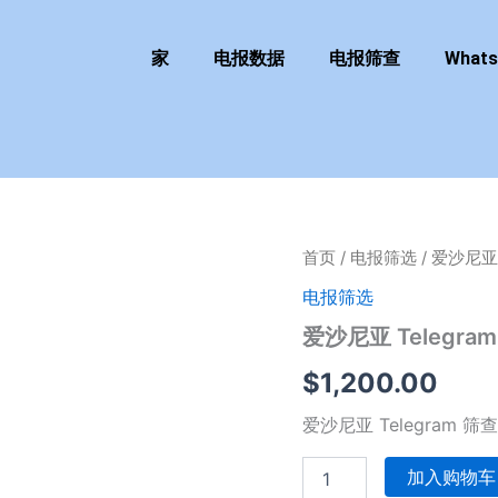
家
电报数据
电报筛查
What
爱
首页
/
电报筛选
/ 爱沙尼亚 
沙
电报筛选
尼
亚
爱沙尼亚 Telegra
Telegram
筛
$
1,200.00
查
10
爱沙尼亚 Telegram 筛查
万
套
加入购物车
餐