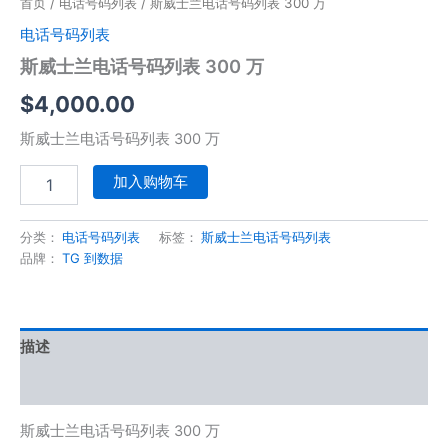
首页
/
电话号码列表
/ 斯威士兰电话号码列表 300 万
电话号码列表
斯威士兰电话号码列表 300 万
$
4,000.00
斯威士兰电话号码列表 300 万
加入购物车
分类：
电话号码列表
标签：
斯威士兰电话号码列表
品牌：
TG 到数据
描述
用户评价 (0)
斯威士兰电话号码列表 300 万