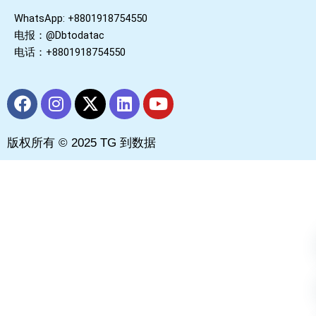
WhatsApp: +8801918754550
电报：@Dbtodatac
电话：+8801918754550
F
I
X
L
Y
a
n
-
i
o
c
s
t
n
u
版权所有 © 2025 TG 到数据
e
t
w
k
t
b
a
i
e
u
o
g
t
d
b
o
r
t
i
e
k
a
e
n
m
r