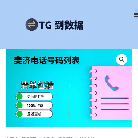
跳
至
内
容
斐
济
电
话
号
码
列
表
100,000
数
量