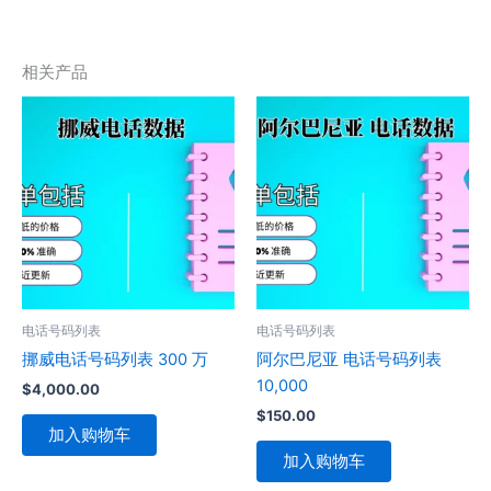
相关产品
电话号码列表
电话号码列表
挪威电话号码列表 300 万
阿尔巴尼亚 电话号码列表
10,000
$
4,000.00
$
150.00
加入购物车
加入购物车