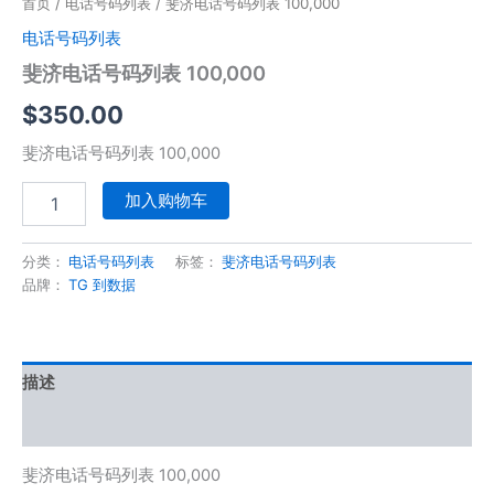
首页
/
电话号码列表
/ 斐济电话号码列表 100,000
电话号码列表
斐济电话号码列表 100,000
$
350.00
斐济电话号码列表 100,000
加入购物车
分类：
电话号码列表
标签：
斐济电话号码列表
品牌：
TG 到数据
描述
用户评价 (0)
斐济电话号码列表 100,000