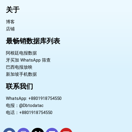
关于
博客
店铺
最畅销数据库列表
阿根廷电报数据
牙买加 WhatsApp 筛查
巴西电报放映
新加坡手机数据
联系我们
WhatsApp: +8801918754550
电报：@Dbtodatac
电话：+8801918754550
F
I
X
L
Y