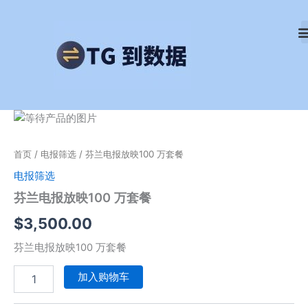
跳
至
内
容
芬
兰
电
首页
/
电报筛选
/ 芬兰电报放映100 万套餐
报
放
电报筛选
映
芬兰电报放映100 万套餐
100
万
$
3,500.00
套
餐
芬兰电报放映100 万套餐
数
量
加入购物车