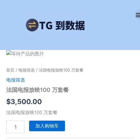
跳
至
内
容
法
国
电
首页
/
电报筛选
/ 法国电报放映100 万套餐
报
放
电报筛选
映
法国电报放映100 万套餐
100
万
$
3,500.00
套
餐
法国电报放映100 万套餐
数
量
加入购物车