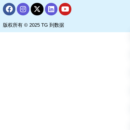
F
I
X
L
Y
a
n
-
i
o
c
s
t
n
u
版权所有 © 2025 TG 到数据
e
t
w
k
t
b
a
i
e
u
o
g
t
d
b
o
r
t
i
e
k
a
e
n
m
r