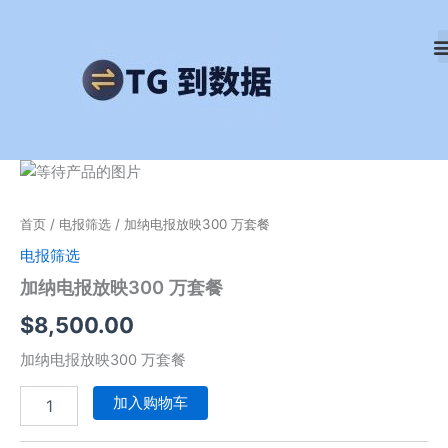
跳
至
内
容
加
纳
电
首页
/
电报筛选
/ 加纳电报放映300 万套餐
报
放
电报筛选
映
加纳电报放映300 万套餐
300
万
$
8,500.00
套
餐
加纳电报放映300 万套餐
数
量
加入购物车