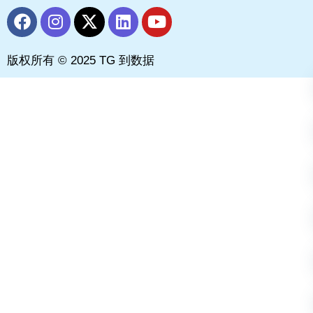
F
I
X
L
Y
a
n
-
i
o
c
s
t
n
u
版权所有 © 2025 TG 到数据
e
t
w
k
t
b
a
i
e
u
o
g
t
d
b
o
r
t
i
e
k
a
e
n
m
r