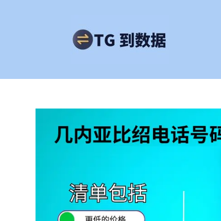
跳
至
内
容