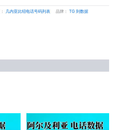
签：
几内亚比绍电话号码列表
品牌：
TG 到数据