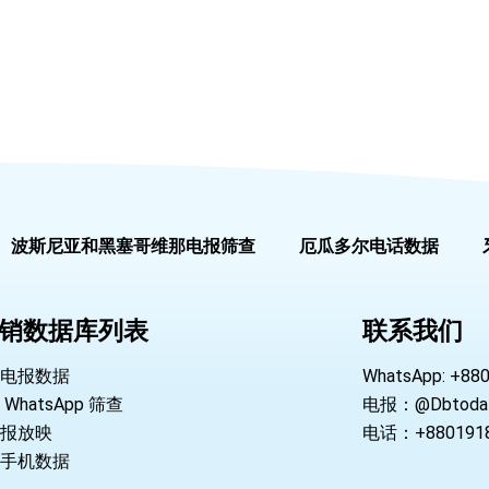
波斯尼亚和黑塞哥维那电报筛查
厄瓜多尔电话数据
销数据库列表
联系我们
电报数据
WhatsApp: +88
WhatsApp 筛查
电报：@Dbtoda
报放映
电话：+8801918
手机数据