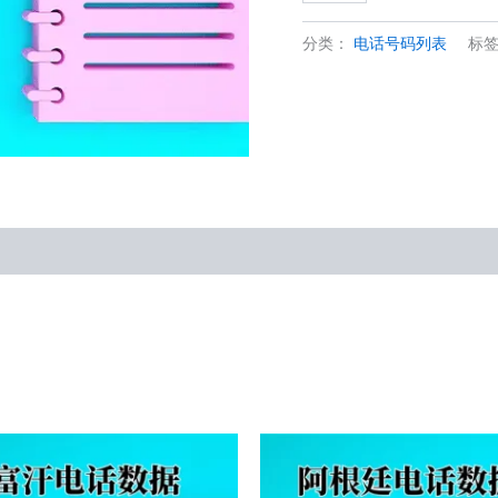
500,000
数
分类：
电话号码列表
标
量