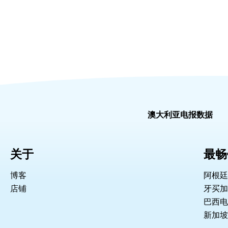
澳大利亚电报数据
关于
最畅
博客
阿根廷
店铺
牙买加 
巴西电
新加坡