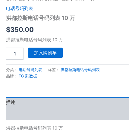
电话号码列表
洪都拉斯电话号码列表 10 万
$
350.00
洪都拉斯电话号码列表 10 万
加入购物车
分类：
电话号码列表
标签：
洪都拉斯电话号码列表
品牌：
TG 到数据
描述
用户评价 (0)
洪都拉斯电话号码列表 10 万