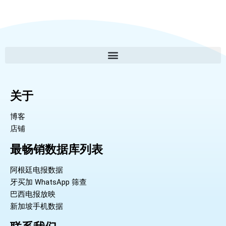
关于
博客
店铺
最畅销数据库列表
阿根廷电报数据
牙买加 WhatsApp 筛查
巴西电报放映
新加坡手机数据