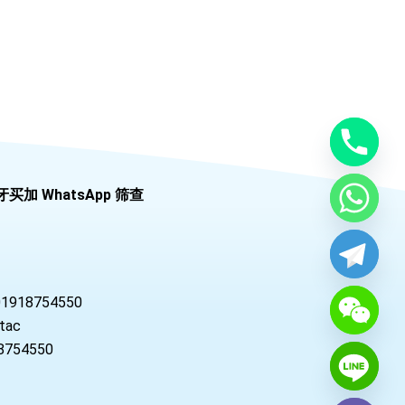
牙买加 WhatsApp 筛查
01918754550
tac
754550