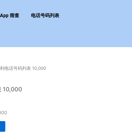
sApp 筛查
电话号码列表
牙利电话号码列表 10,000
0,000
00