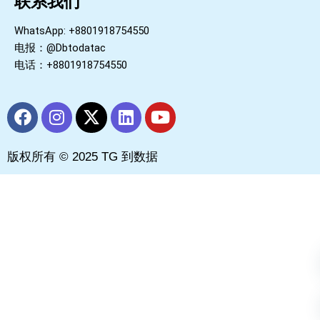
联系我们
WhatsApp: +8801918754550
电报：@Dbtodatac
电话：+8801918754550
F
I
X
L
Y
a
n
-
i
o
c
s
t
n
u
版权所有 © 2025 TG 到数据
e
t
w
k
t
b
a
i
e
u
o
g
t
d
b
o
r
t
i
e
k
a
e
n
m
r