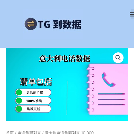
跳
至
内
容
意
大
利
电
话
号
码
列
表
10,000
数
量
首页
/
电话号码列表
/ 意大利电话号码列表 10,000