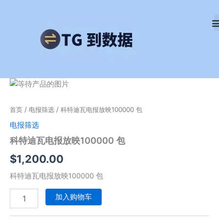
跳
至
内
容
科
特
迪
首页
/
电报筛选
/ 科特迪瓦电报放映100000 包
瓦
电
电报筛选
报
科特迪瓦电报放映100000 包
放
映
$
1,200.00
100000
包
科特迪瓦电报放映100000 包
数
量
加入购物车