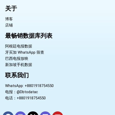
关于
博客
店铺
最畅销数据库列表
阿根廷电报数据
牙买加 WhatsApp 筛查
巴西电报放映
新加坡手机数据
联系我们
WhatsApp: +8801918754550
电报：@Dbtodatac
电话：+8801918754550
F
I
X
L
Y