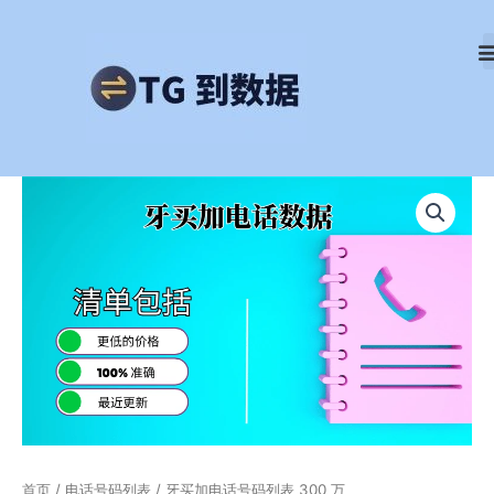
跳
至
内
容
牙
买
加
电
话
号
码
列
表
300
万
数
量
首页
/
电话号码列表
/ 牙买加电话号码列表 300 万