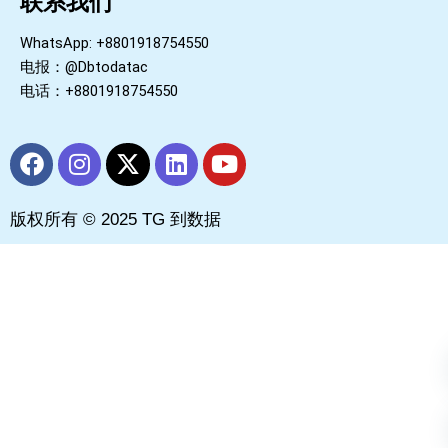
联系我们
WhatsApp: +8801918754550
电报：@Dbtodatac
电话：+8801918754550
F
I
X
L
Y
a
n
-
i
o
c
s
t
n
u
版权所有 © 2025 TG 到数据
e
t
w
k
t
b
a
i
e
u
o
g
t
d
b
o
r
t
i
e
k
a
e
n
m
r