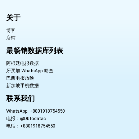
关于
博客
店铺
最畅销数据库列表
阿根廷电报数据
牙买加 WhatsApp 筛查
巴西电报放映
新加坡手机数据
联系我们
WhatsApp: +8801918754550
电报：@Dbtodatac
电话：+8801918754550