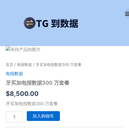
跳
至
内
容
牙
买
加
首页
/
电报数据
/ 牙买加电报数据300 万套餐
电
报
电报数据
数
牙买加电报数据300 万套餐
据
300
$
8,500.00
万
套
牙买加电报数据300 万套餐
餐
数
加入购物车
量