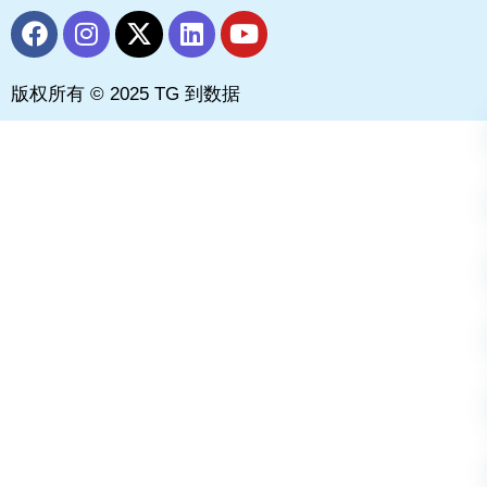
F
I
X
L
Y
a
n
-
i
o
c
s
t
n
u
版权所有 © 2025 TG 到数据
e
t
w
k
t
b
a
i
e
u
o
g
t
d
b
o
r
t
i
e
k
a
e
n
m
r