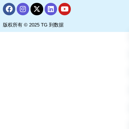
F
I
X
L
Y
a
n
-
i
o
c
s
t
n
u
版权所有 © 2025 TG 到数据
e
t
w
k
t
b
a
i
e
u
o
g
t
d
b
o
r
t
i
e
k
a
e
n
m
r