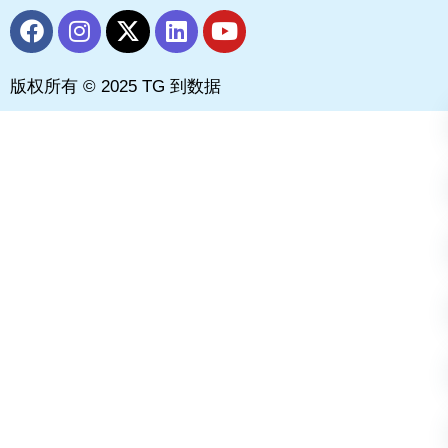
F
I
X
L
Y
a
n
-
i
o
c
s
t
n
u
版权所有 © 2025 TG 到数据
e
t
w
k
t
b
a
i
e
u
o
g
t
d
b
o
r
t
i
e
k
a
e
n
m
r