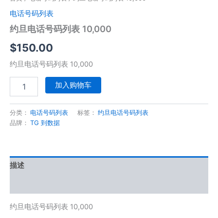
电话号码列表
约旦电话号码列表 10,000
$
150.00
约旦电话号码列表 10,000
加入购物车
分类：
电话号码列表
标签：
约旦电话号码列表
品牌：
TG 到数据
描述
用户评价 (0)
约旦电话号码列表 10,000