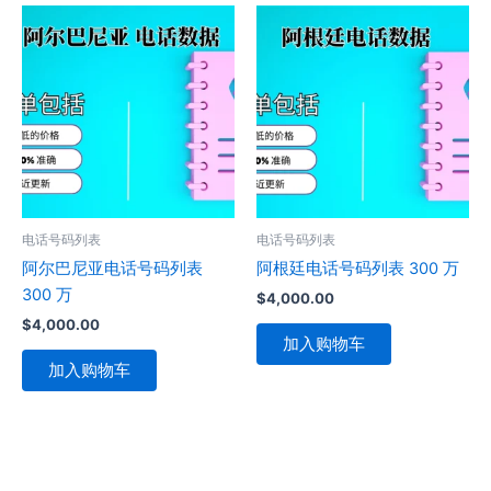
电话号码列表
电话号码列表
阿尔巴尼亚电话号码列表
阿根廷电话号码列表 300 万
300 万
$
4,000.00
$
4,000.00
加入购物车
加入购物车