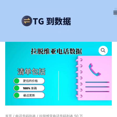
跳
至
内
容
拉
脱
维
亚
电
话
号
码
列
表
50
万
数
量
首页
/
电话号码列表
/ 拉脱维亚电话号码列表 50 万