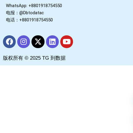
WhatsApp: +8801918754550
电报：@Dbtodatac
电话：+8801918754550
F
I
X
L
Y
a
n
-
i
o
c
s
t
n
u
版权所有 © 2025 TG 到数据
e
t
w
k
t
b
a
i
e
u
o
g
t
d
b
o
r
t
i
e
k
a
e
n
m
r