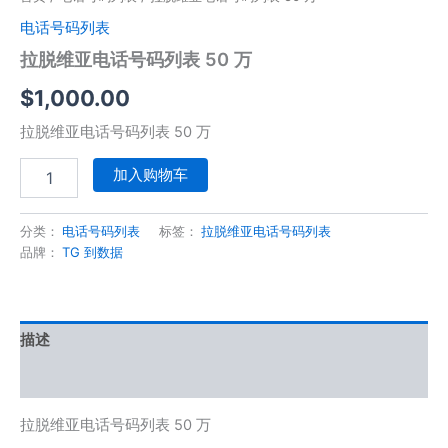
电话号码列表
拉脱维亚电话号码列表 50 万
$
1,000.00
拉脱维亚电话号码列表 50 万
加入购物车
分类：
电话号码列表
标签：
拉脱维亚电话号码列表
品牌：
TG 到数据
描述
用户评价 (0)
拉脱维亚电话号码列表 50 万