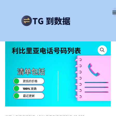
跳
至
内
容
利
比
里
亚
电
话
号
码
列
表
10,000
数
量