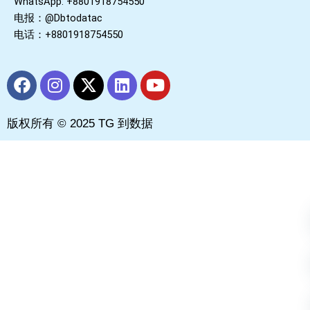
WhatsApp: +8801918754550
电报：@Dbtodatac
电话：+8801918754550
F
I
X
L
Y
a
n
-
i
o
c
s
t
n
u
版权所有 © 2025 TG 到数据
e
t
w
k
t
b
a
i
e
u
o
g
t
d
b
o
r
t
i
e
k
a
e
n
m
r