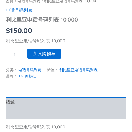
首页
/
电话号码列表
/ 利比里亚电话号码列表 10,000
电话号码列表
利比里亚电话号码列表 10,000
$
150.00
利比里亚电话号码列表 10,000
加入购物车
分类：
电话号码列表
标签：
利比里亚电话号码列表
品牌：
TG 到数据
描述
用户评价 (0)
利比里亚电话号码列表 10,000