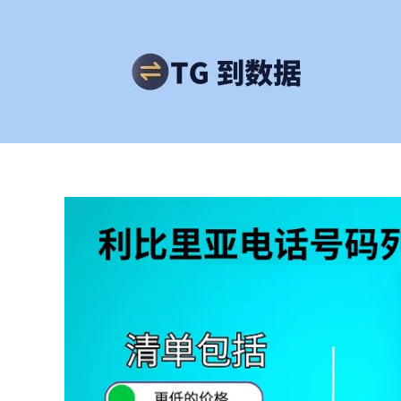
跳
至
内
容