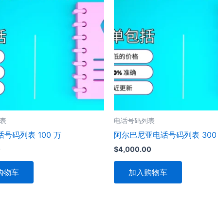
表
电话号码列表
号码列表 100 万
阿尔巴尼亚电话号码列表 300
0
$
4,000.00
购物车
加入购物车