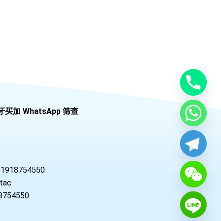
牙买加 WhatsApp 筛查
01918754550
tac
754550