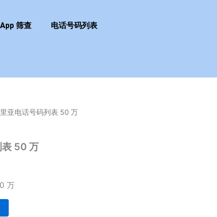
sApp 筛查
电话号码列表
比里亚电话号码列表 50 万
 50 万
0 万