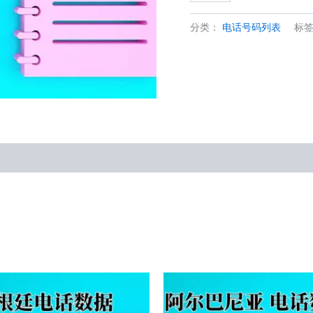
万
数
分类：
电话号码列表
标
量