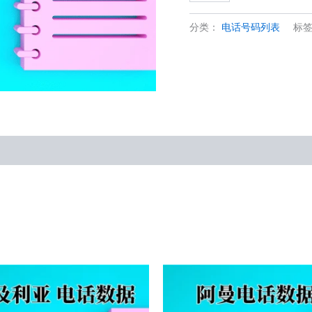
数
量
分类：
电话号码列表
标