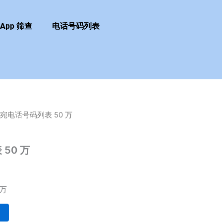
sApp 筛查
电话号码列表
陶宛电话号码列表 50 万
50 万
 万