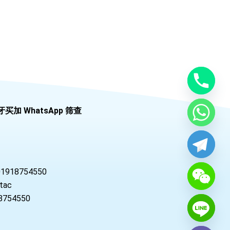
牙买加 WhatsApp 筛查
01918754550
tac
754550