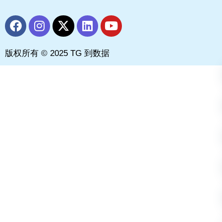
F
I
X
L
Y
a
n
-
i
o
c
s
t
n
u
版权所有 © 2025 TG 到数据
e
t
w
k
t
b
a
i
e
u
o
g
t
d
b
o
r
t
i
e
k
a
e
n
m
r