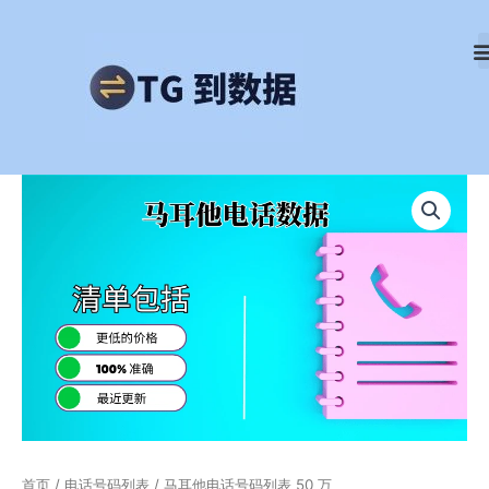
跳
至
内
容
马
耳
他
电
话
号
码
列
表
50
万
数
量
首页
/
电话号码列表
/ 马耳他电话号码列表 50 万