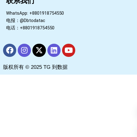
联系我们
WhatsApp: +8801918754550
电报：@Dbtodatac
电话：+8801918754550
F
I
X
L
Y
a
n
-
i
o
c
s
t
n
u
版权所有 © 2025 TG 到数据
e
t
w
k
t
b
a
i
e
u
o
g
t
d
b
o
r
t
i
e
k
a
e
n
m
r