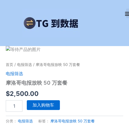
跳
至
内
容
摩
洛
哥
首页
/
电报筛选
/ 摩洛哥电报放映 50 万套餐
电
报
电报筛选
放
摩洛哥电报放映 50 万套餐
映
50
$
2,500.00
万
套
加入购物车
餐
数
量
分类：
电报筛选
标签：
摩洛哥电报放映 50 万套餐