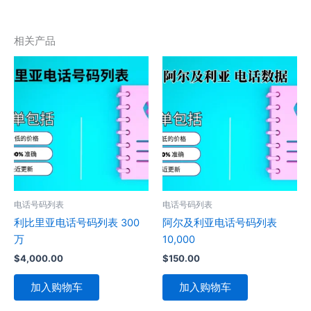
相关产品
电话号码列表
电话号码列表
利比里亚电话号码列表 300
阿尔及利亚电话号码列表
万
10,000
$
4,000.00
$
150.00
加入购物车
加入购物车