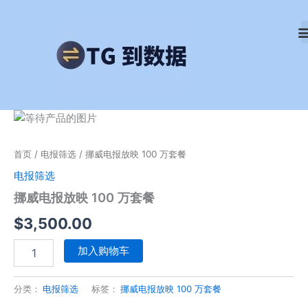
跳
至
内
容
挪
威
电
首页
/
电报筛选
/ 挪威电报放映 100 万套餐
报
放
电报筛选
映
挪威电报放映 100 万套餐
100
万
$
3,500.00
套
餐
加入购物车
数
量
分类：
电报筛选
标签：
挪威电报放映 100 万套餐