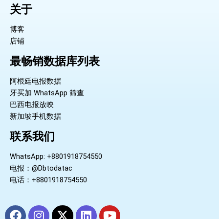
关于
博客
店铺
最畅销数据库列表
阿根廷电报数据
牙买加 WhatsApp 筛查
巴西电报放映
新加坡手机数据
联系我们
WhatsApp: +8801918754550
电报：@Dbtodatac
电话：+8801918754550
F
I
X
L
Y