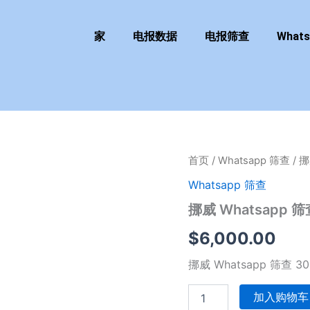
家
电报数据
电报筛查
What
挪
首页
/
Whatsapp 筛查
/ 挪
威
Whatsapp 筛查
Whatsapp
筛
挪威 Whatsapp 
查
300
$
6,000.00
万
套
挪威 Whatsapp 筛查 3
餐
数
加入购物车
量