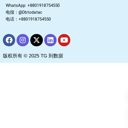
WhatsApp: +8801918754550
电报：@Dbtodatac
电话：+8801918754550
F
I
X
L
Y
a
n
-
i
o
c
s
t
n
u
版权所有 © 2025 TG 到数据
e
t
w
k
t
b
a
i
e
u
o
g
t
d
b
o
r
t
i
e
k
a
e
n
m
r