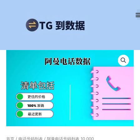
跳
至
内
容
阿
曼
电
话
号
码
列
表
10,000
数
量
首页
/
电话号码列表
/ 阿曼电话号码列表 10,000