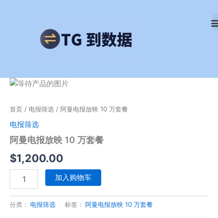
跳
至
内
容
阿
曼
电
首页
/
电报筛选
/ 阿曼电报放映 10 万套餐
报
放
电报筛选
映
阿曼电报放映 10 万套餐
10
万
$
1,200.00
套
餐
加入购物车
数
量
分类：
电报筛选
标签：
阿曼电报放映 10 万套餐