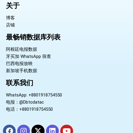
关于
博客
店铺
最畅销数据库列表
阿根廷电报数据
牙买加 WhatsApp 筛查
巴西电报放映
新加坡手机数据
联系我们
WhatsApp: +8801918754550
电报：@Dbtodatac
电话：+8801918754550
F
I
X
L
Y