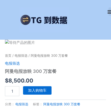
跳
至
内
容
阿
曼
电
首页
/
电报筛选
/ 阿曼电报放映 300 万套餐
报
放
电报筛选
映
阿曼电报放映 300 万套餐
300
万
$
8,500.00
套
餐
加入购物车
数
量
分类：
电报筛选
标签：
阿曼电报放映 300 万套餐