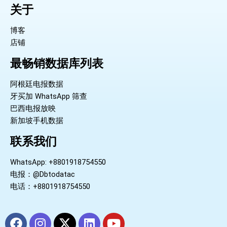
关于
博客
店铺
最畅销数据库列表
阿根廷电报数据
牙买加 WhatsApp 筛查
巴西电报放映
新加坡手机数据
联系我们
WhatsApp: +8801918754550
电报：@Dbtodatac
电话：+8801918754550
F
I
X
L
Y