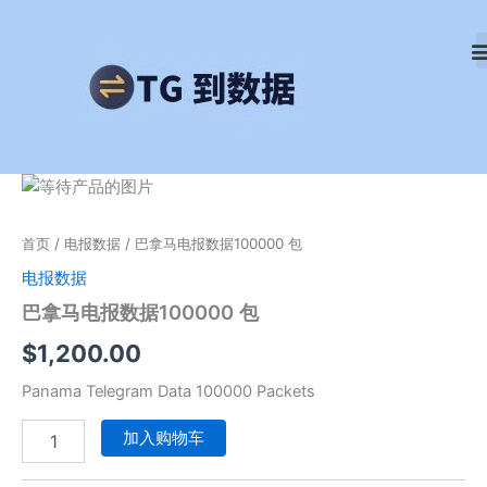
跳
至
内
容
巴
拿
马
首页
/
电报数据
/ 巴拿马电报数据100000 包
电
报
电报数据
数
巴拿马电报数据100000 包
据
100000
$
1,200.00
包
数
Panama Telegram Data 100000 Packets
量
加入购物车