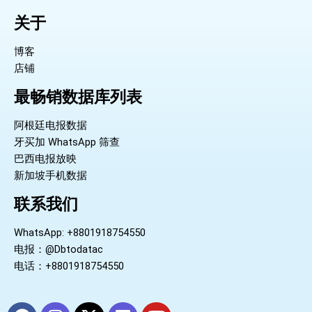
关于
博客
店铺
最畅销数据库列表
阿根廷电报数据
牙买加 WhatsApp 筛查
巴西电报放映
新加坡手机数据
联系我们
WhatsApp: +8801918754550
电报：@Dbtodatac
电话：+8801918754550
F
I
X
L
Y