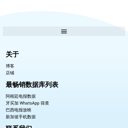
关于
博客
店铺
最畅销数据库列表
阿根廷电报数据
牙买加 WhatsApp 筛查
巴西电报放映
新加坡手机数据