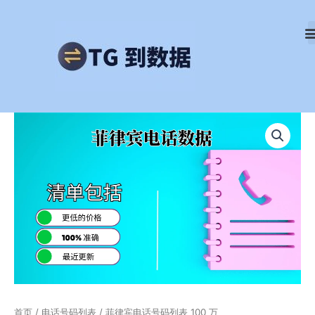
跳
至
内
容
菲
律
宾
电
话
号
码
列
表
100
万
数
量
首页
/
电话号码列表
/ 菲律宾电话号码列表 100 万