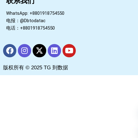
联系我们
WhatsApp: +8801918754550
电报：@Dbtodatac
电话：+8801918754550
F
I
X
L
Y
a
n
-
i
o
c
s
t
n
u
版权所有 © 2025 TG 到数据
e
t
w
k
t
b
a
i
e
u
o
g
t
d
b
o
r
t
i
e
k
a
e
n
m
r