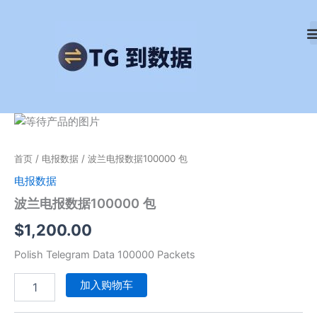
跳
至
内
容
波
兰
电
首页
/
电报数据
/ 波兰电报数据100000 包
报
数
电报数据
据
波兰电报数据100000 包
100000
包
$
1,200.00
数
量
Polish Telegram Data 100000 Packets
加入购物车