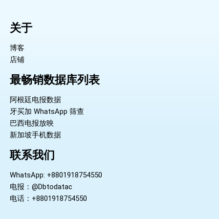
关于
博客
店铺
最畅销数据库列表
阿根廷电报数据
牙买加 WhatsApp 筛查
巴西电报放映
新加坡手机数据
联系我们
WhatsApp: +8801918754550
电报：@Dbtodatac
电话：+8801918754550