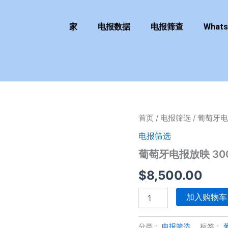
家
电报数据
电报筛查
What
葡
首页
/
电报筛选
/ 葡萄牙电
萄
电报筛选
牙
电
葡萄牙电报放映 30
报
放
$
8,500.00
映
300
加入购物车
万
套
餐
分类：
电报筛选
标签：