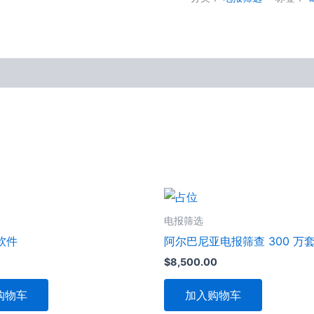
数
量
电报筛选
软件
阿尔巴尼亚电报筛查 300 万
$
8,500.00
购物车
加入购物车