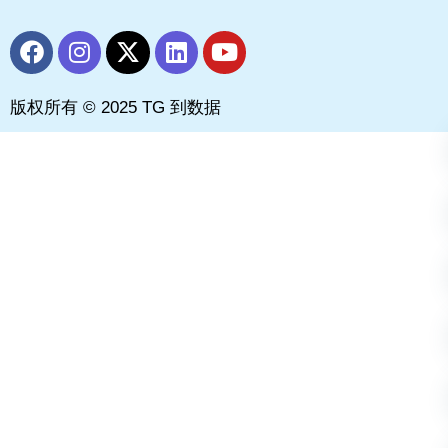
F
I
X
L
Y
a
n
-
i
o
c
s
t
n
u
版权所有 © 2025 TG 到数据
e
t
w
k
t
b
a
i
e
u
o
g
t
d
b
o
r
t
i
e
k
a
e
n
m
r