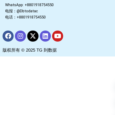
WhatsApp: +8801918754550
电报：@Dbtodatac
电话：+8801918754550
F
I
X
L
Y
a
n
-
i
o
c
s
t
n
u
版权所有 © 2025 TG 到数据
e
t
w
k
t
b
a
i
e
u
o
g
t
d
b
o
r
t
i
e
k
a
e
n
m
r