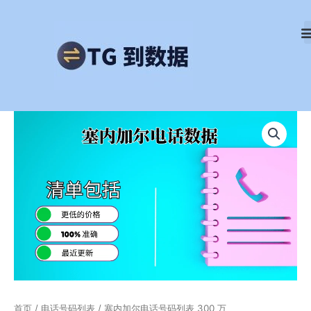
跳
至
内
容
塞
内
加
尔
电
话
号
码
列
表
300
万
数
量
首页
/
电话号码列表
/ 塞内加尔电话号码列表 300 万