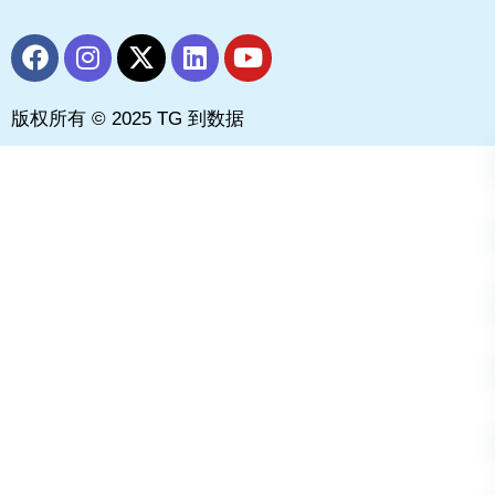
F
I
X
L
Y
a
n
-
i
o
c
s
t
n
u
版权所有 © 2025 TG 到数据
e
t
w
k
t
b
a
i
e
u
o
g
t
d
b
o
r
t
i
e
k
a
e
n
m
r