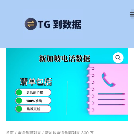
跳
至
内
容
新
加
坡
电
话
号
码
列
表
300
万
数
量
首页
/
电话号码列表
/ 新加坡电话号码列表 300 万