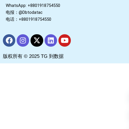
WhatsApp: +8801918754550
电报：@Dbtodatac
电话：+8801918754550
F
I
X
L
Y
a
n
-
i
o
c
s
t
n
u
版权所有 © 2025 TG 到数据
e
t
w
k
t
b
a
i
e
u
o
g
t
d
b
o
r
t
i
e
k
a
e
n
m
r