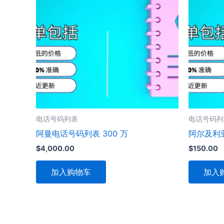
电话号码列表
电话号码列
阿曼电话号码列表 300 万
阿尔及利亚
$
4,000.00
$
150.00
加入购物车
加入