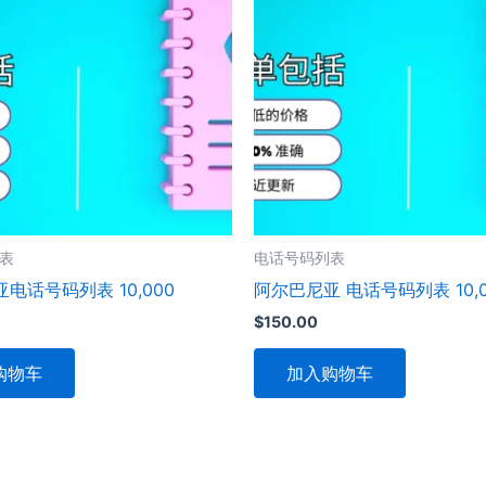
表
电话号码列表
电话号码列表 10,000
阿尔巴尼亚 电话号码列表 10,0
$
150.00
购物车
加入购物车