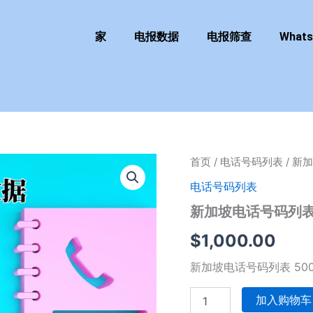
家
电报数据
电报筛查
What
新
首页
/
电话号码列表
/ 新
加
电话号码列表
坡
电
新加坡电话号码列表 5
话
号
$
1,000.00
码
列
新加坡电话号码列表 500,
表
500,000
加入购物车
数