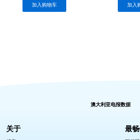
加入购物车
加入
澳大利亚电报数据
关于
最畅