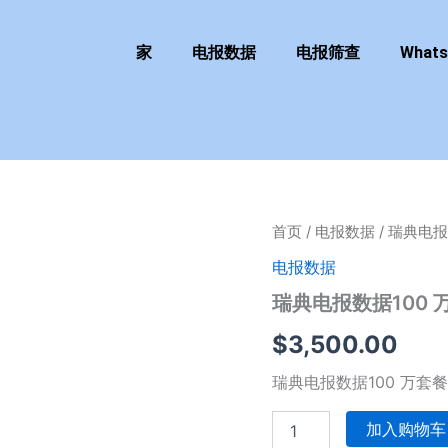
家
电报数据
电报筛查
What
瑞
首页
/
电报数据
/ 瑞典电报
典
电报数据
电
报
瑞典电报数据100 
数
据
$
3,500.00
100
万
瑞典电报数据100 万套餐
套
餐
加入购物车
数