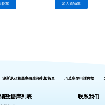
购物车
加入购物车
波斯尼亚和黑塞哥维那电报筛查
厄瓜多尔电话数据
销数据库列表
联系我们