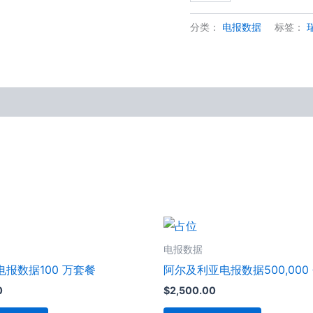
量
分类：
电报数据
标签：
电报数据
报数据100 万套餐
阿尔及利亚电报数据500,000
0
$
2,500.00