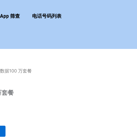
sApp 筛查
电话号码列表
数据100 万套餐
万套餐