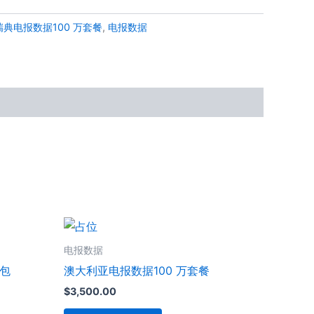
瑞典电报数据100 万套餐
,
电报数据
电报数据
 包
澳大利亚电报数据100 万套餐
$
3,500.00