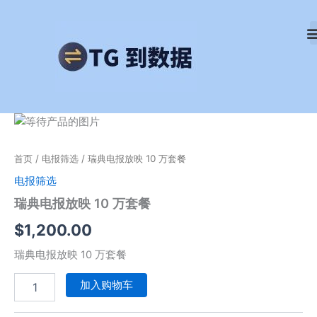
跳
至
内
容
瑞
典
电
首页
/
电报筛选
/ 瑞典电报放映 10 万套餐
报
放
电报筛选
映
瑞典电报放映 10 万套餐
10
万
$
1,200.00
套
餐
瑞典电报放映 10 万套餐
数
量
加入购物车