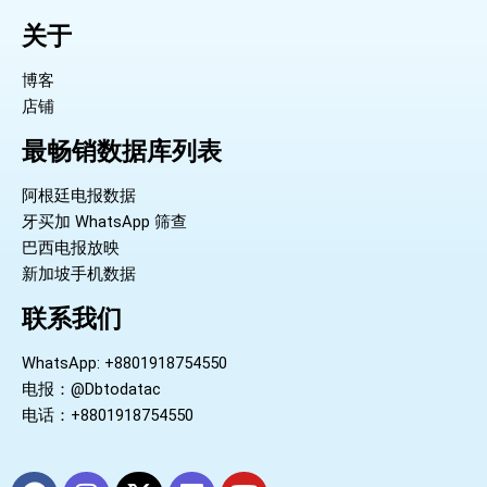
关于
博客
店铺
最畅销数据库列表
阿根廷电报数据
牙买加 WhatsApp 筛查
巴西电报放映
新加坡手机数据
联系我们
WhatsApp: +8801918754550
电报：@Dbtodatac
电话：+8801918754550
F
I
X
L
Y