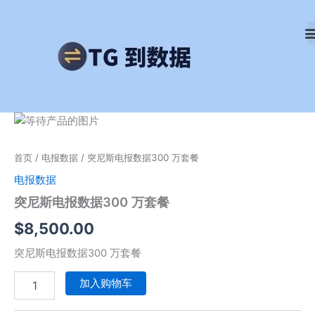
跳
至
内
容
突
尼
斯
首页
/
电报数据
/ 突尼斯电报数据300 万套餐
电
报
电报数据
数
突尼斯电报数据300 万套餐
据
300
$
8,500.00
万
套
突尼斯电报数据300 万套餐
餐
数
加入购物车
量