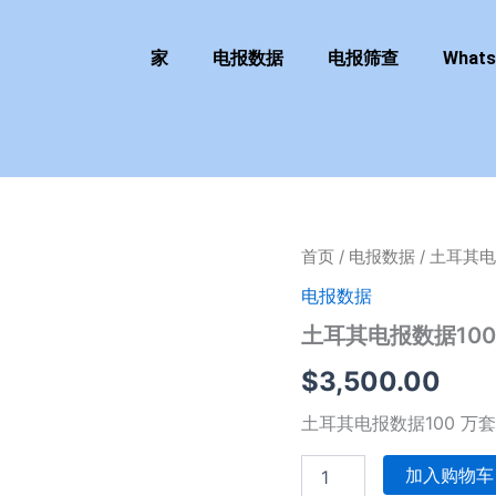
家
电报数据
电报筛查
What
土
首页
/
电报数据
/ 土耳其电
耳
电报数据
其
电
土耳其电报数据100
报
数
$
3,500.00
据
100
土耳其电报数据100 万
万
套
加入购物车
餐