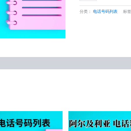
万
数
分类：
电话号码列表
标
量