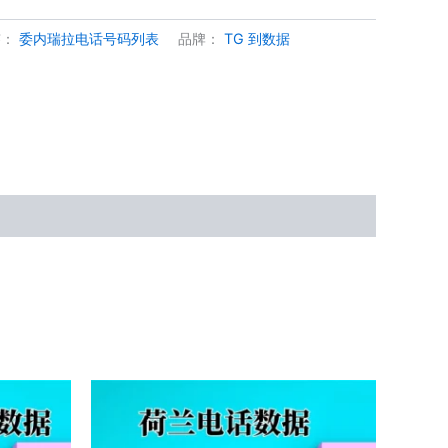
签：
委内瑞拉电话号码列表
品牌：
TG 到数据