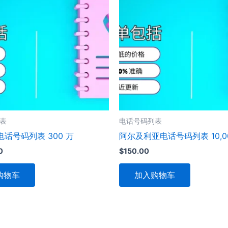
表
电话号码列表
话号码列表 300 万
阿尔及利亚电话号码列表 10,0
0
$
150.00
购物车
加入购物车