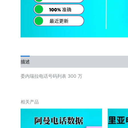
描述
用户评价 (0)
委内瑞拉电话号码列表 300 万
相关产品